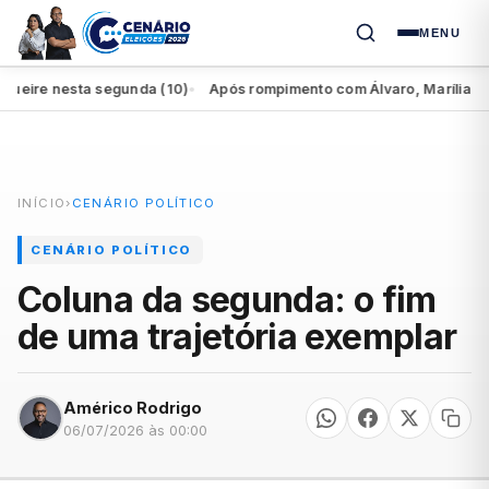
MENU
re nesta segunda (10)
Após rompimento com Álvaro, Marília perde a
●
INÍCIO
›
CENÁRIO POLÍTICO
CENÁRIO POLÍTICO
Coluna da segunda: o fim
de uma trajetória exemplar
Américo Rodrigo
06/07/2026 às 00:00