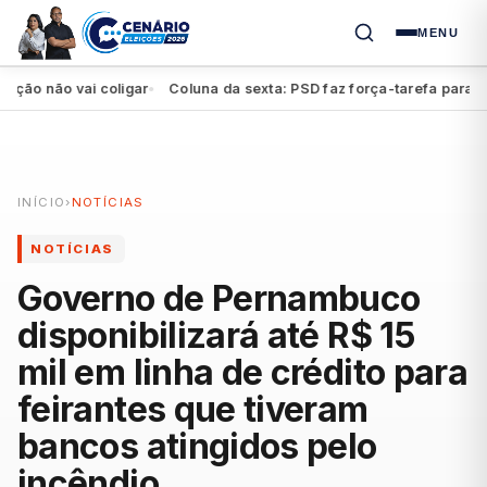
MENU
 não vai coligar
Coluna da sexta: PSD faz força-tarefa para impul
●
INÍCIO
›
NOTÍCIAS
NOTÍCIAS
Governo de Pernambuco
disponibilizará até R$ 15
mil em linha de crédito para
feirantes que tiveram
bancos atingidos pelo
incêndio