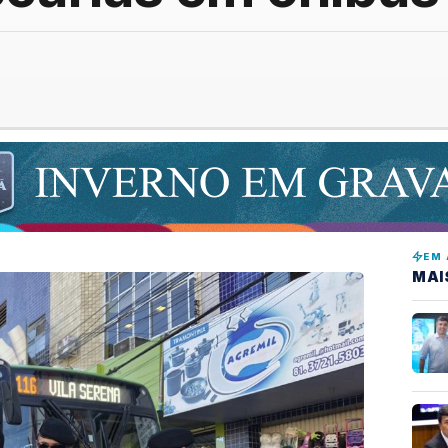
EM 
MAI