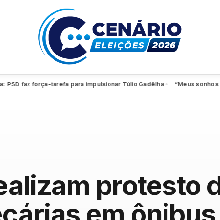
 faz força-tarefa para impulsionar Túlio Gadêlha
“Meus sonhos continu
●
ealizam protesto 
cárias em ônibus