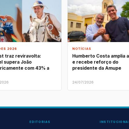
ÕES 2026
NOTÍCIAS
t traz reviravolta:
Humberto Costa amplia 
l supera João
e recebe reforço do
ricamente com 43% a
presidente da Amupe
/2026
24/07/2026
EDITORIAS
INSTITUCIONA