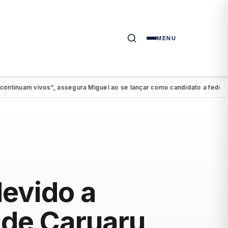
MENU
am vivos”, assegura Miguel ao se lançar como candidato a federal
PS
●
devido a
 de Caruaru