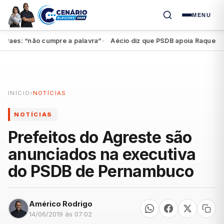
MENU
aes: “não cumpre a palavra”
Aécio diz que PSDB apoia Raquel, mas 
●
INÍCIO
›
NOTÍCIAS
NOTÍCIAS
Prefeitos do Agreste são
anunciados na executiva
do PSDB de Pernambuco
Américo Rodrigo
14/06/2019 às 07:02