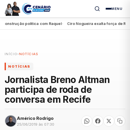
MENU
onstrução política com Raquel
Ciro Nogueira exalta força de Raqu
●
INÍCIO
›
NOTÍCIAS
NOTÍCIAS
Jornalista Breno Altman
participa de roda de
conversa em Recife
Américo Rodrigo
25/06/2019 às 07:30