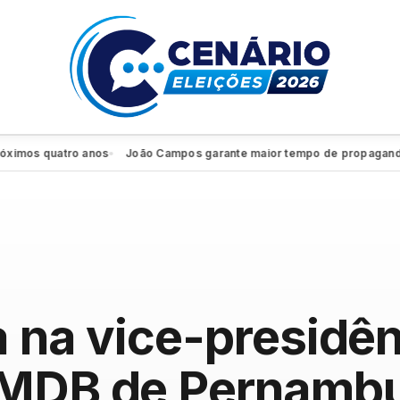
os quatro anos
João Campos garante maior tempo de propaganda elei
●
a na vice-presidê
 MDB de Pernamb