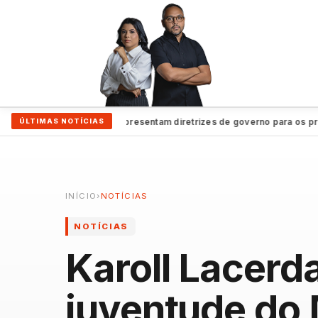
nças
Lula e Alckmin apresentam diretrizes de governo para os próxim
ÚLTIMAS NOTÍCIAS
●
INÍCIO
›
NOTÍCIAS
NOTÍCIAS
Karoll Lacerd
juventude do