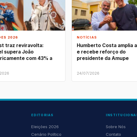
ÕES 2026
NOTÍCIAS
t traz reviravolta:
Humberto Costa amplia 
l supera João
e recebe reforço do
ricamente com 43% a
presidente da Amupe
/2026
24/07/2026
EDITORIAS
INSTITUCIONA
Eleições 2026
Sobre Nós
Cenário Político
Contato