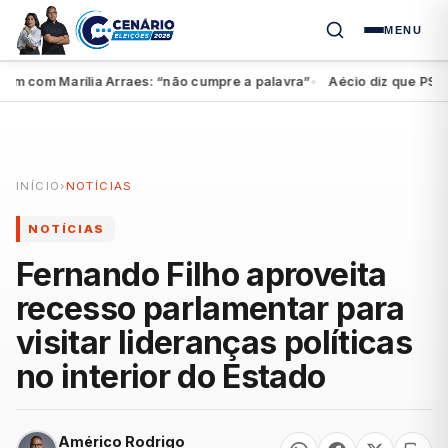
MENU
 com Marília Arraes: “não cumpre a palavra”
Aécio diz que PSDB ap
●
INÍCIO
›
NOTÍCIAS
NOTÍCIAS
Fernando Filho aproveita
recesso parlamentar para
visitar lideranças políticas
no interior do Estado
Américo Rodrigo