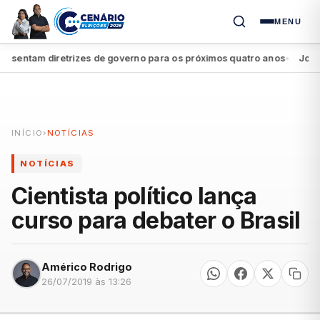
MENU
entam diretrizes de governo para os próximos quatro anos
João Cam
●
INÍCIO
›
NOTÍCIAS
NOTÍCIAS
Cientista político lança
curso para debater o Brasil
Américo Rodrigo
26/07/2019 às 13:26