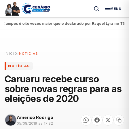
MENU
mpos é oito vezes maior que o declarado por Raquel Lyra no TSE
P
●
INÍCIO
›
NOTÍCIAS
NOTÍCIAS
Caruaru recebe curso
sobre novas regras para as
eleições de 2020
Américo Rodrigo
05/08/2019 às 17:32