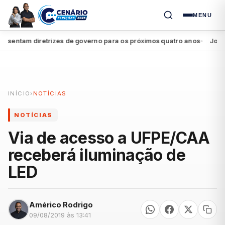
MENU
entam diretrizes de governo para os próximos quatro anos
João Ca
●
INÍCIO
›
NOTÍCIAS
NOTÍCIAS
Via de acesso a UFPE/CAA
receberá iluminação de
LED
Américo Rodrigo
09/08/2019 às 13:41