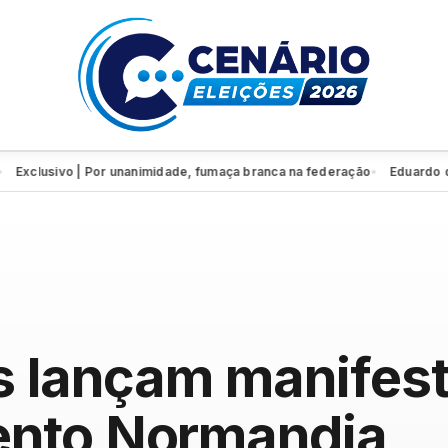
lusivo | Por unanimidade, fumaça branca na federação
Eduardo da Fon
●
s lançam manifes
ento Normandia