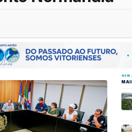
EM 
MAI