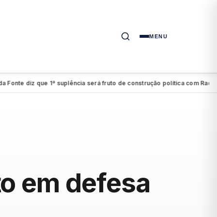
MENU
te diz que 1ª suplência será fruto de construção política com Raquel
C
●
to em defesa