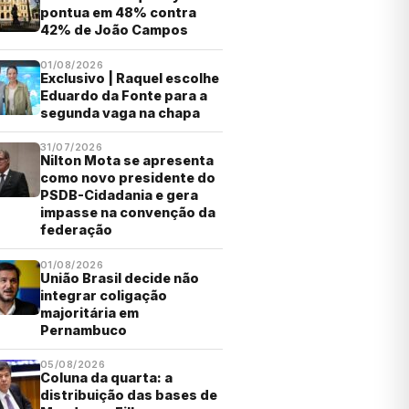
pontua em 48% contra
42% de João Campos
01/08/2026
Exclusivo | Raquel escolhe
Eduardo da Fonte para a
segunda vaga na chapa
31/07/2026
Nilton Mota se apresenta
como novo presidente do
PSDB-Cidadania e gera
impasse na convenção da
federação
01/08/2026
União Brasil decide não
integrar coligação
majoritária em
Pernambuco
05/08/2026
Coluna da quarta: a
distribuição das bases de