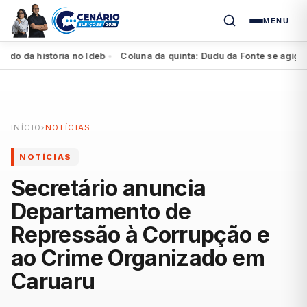
MENU
o da história no Ideb
Coluna da quinta: Dudu da Fonte se agiganta 
●
INÍCIO
›
NOTÍCIAS
NOTÍCIAS
Secretário anuncia
Departamento de
Repressão à Corrupção e
ao Crime Organizado em
Caruaru