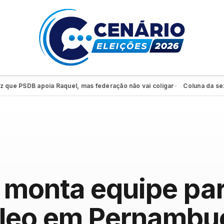
 PSDB apoia Raquel, mas federação não vai coligar
Coluna da sexta: P
●
 monta equipe pa
leo em Pernambu