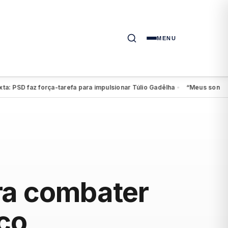
MENU
SD faz força-tarefa para impulsionar Túlio Gadêlha
“Meus sonhos conti
●
ra combater
co