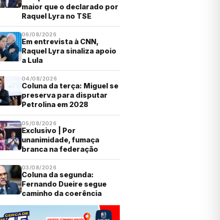
maior que o declarado por
Raquel Lyra no TSE
06/08/2026
Em entrevista à CNN,
Raquel Lyra sinaliza apoio
a Lula
04/08/2026
Coluna da terça: Miguel se
preserva para disputar
Petrolina em 2028
05/08/2026
Exclusivo | Por
unanimidade, fumaça
branca na federação
03/08/2026
Coluna da segunda:
Fernando Dueire segue
caminho da coerência