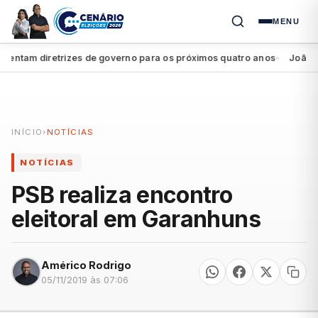
MENU
tam diretrizes de governo para os próximos quatro anos
João Camp
●
INÍCIO
›
NOTÍCIAS
NOTÍCIAS
PSB realiza encontro
eleitoral em Garanhuns
Américo Rodrigo
05/11/2019 às 07:06