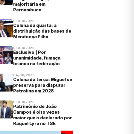
majoritária em
Pernambuco
05/08/2026
Coluna da quarta: a
distribuição das bases de
Mendonça Filho
05/08/2026
Exclusivo | Por
unanimidade, fumaça
branca na federação
04/08/2026
Coluna da terça: Miguel se
preserva para disputar
Petrolina em 2028
06/08/2026
Patrimônio de João
Campos é oito vezes
maior que o declarado por
Raquel Lyra no TSE