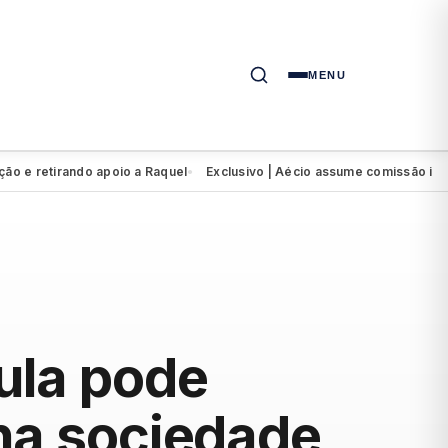
MENU
etirando apoio a Raquel
Exclusivo | Aécio assume comissão interven
●
Lula pode
 na sociedade