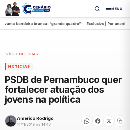
MENU
vanta bandeira branca: “grande quadro”
Exclusivo | Por unanimida
●
INÍCIO
›
NOTÍCIAS
NOTÍCIAS
PSDB de Pernambuco quer
fortalecer atuação dos
jovens na política
Américo Rodrigo
14/11/2019 às 14:46