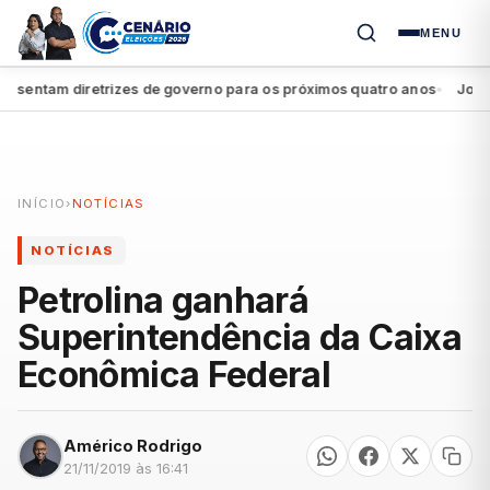
MENU
entam diretrizes de governo para os próximos quatro anos
João Cam
●
INÍCIO
›
NOTÍCIAS
NOTÍCIAS
Petrolina ganhará
Superintendência da Caixa
Econômica Federal
Américo Rodrigo
21/11/2019 às 16:41