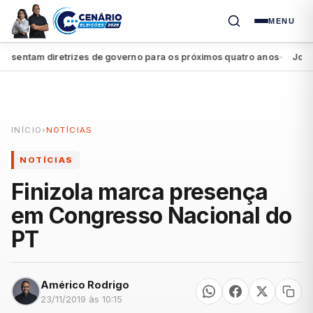
MENU
sentam diretrizes de governo para os próximos quatro anos
João Ca
●
INÍCIO
›
NOTÍCIAS
NOTÍCIAS
Finizola marca presença
em Congresso Nacional do
PT
Américo Rodrigo
23/11/2019 às 10:15