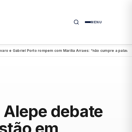
MENU
e Gabriel Porto rompem com Marília Arraes: “não cumpre a palavra”
Aé
●
 Alepe debate
ustão em