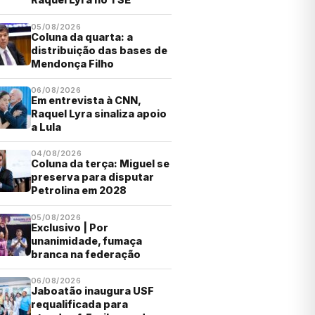
05/08/2026
Coluna da quarta: a
distribuição das bases de
Mendonça Filho
06/08/2026
Em entrevista à CNN,
Raquel Lyra sinaliza apoio
a Lula
04/08/2026
Coluna da terça: Miguel se
preserva para disputar
Petrolina em 2028
05/08/2026
Exclusivo | Por
unanimidade, fumaça
branca na federação
06/08/2026
Jaboatão inaugura USF
requalificada para