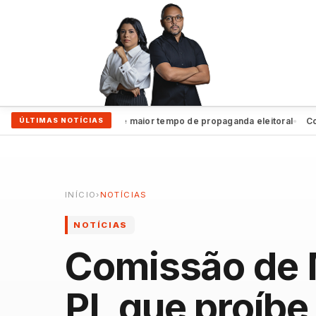
João Campos garante maior tempo de propaganda eleitoral
Coluna d
ÚLTIMAS NOTÍCIAS
●
INÍCIO
›
NOTÍCIAS
NOTÍCIAS
Comissão de 
PL que proíbe