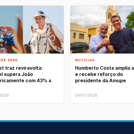
ÕES 2026
NOTÍCIAS
t traz reviravolta:
Humberto Costa amplia 
l supera João
e recebe reforço do
ricamente com 43% a
presidente da Amupe
/2026
24/07/2026