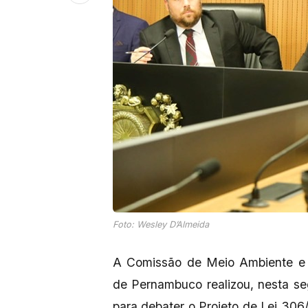
Foto: Wesley D’Almeida
A Comissão de Meio Ambiente e S
de Pernambuco realizou, nesta seg
para debater o Projeto de Lei 306