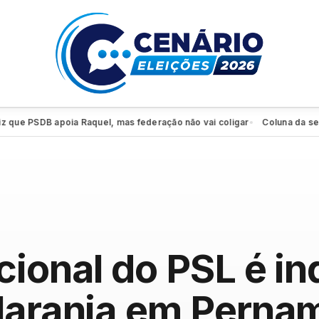
e PSDB apoia Raquel, mas federação não vai coligar
Coluna da sexta: 
●
cional do PSL é in
 laranja em Pern