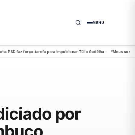
MENU
PSD faz força-tarefa para impulsionar Túlio Gadêlha
“Meus sonhos con
●
diciado por
ambuco