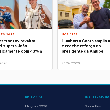
ÕES 2026
NOTÍCIAS
t traz reviravolta:
Humberto Costa amplia 
l supera João
e recebe reforço do
ricamente com 43% a
presidente da Amupe
/2026
24/07/2026
EDITORIAS
INSTITUCIONA
Eleições 2026
Sobre Nós