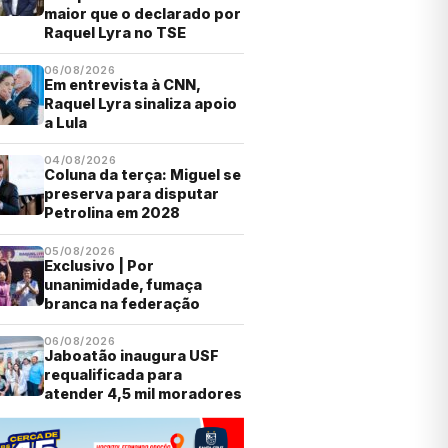
maior que o declarado por
Raquel Lyra no TSE
06/08/2026
Em entrevista à CNN,
Raquel Lyra sinaliza apoio
a Lula
04/08/2026
Coluna da terça: Miguel se
preserva para disputar
Petrolina em 2028
05/08/2026
Exclusivo | Por
unanimidade, fumaça
branca na federação
06/08/2026
Jaboatão inaugura USF
requalificada para
atender 4,5 mil moradores