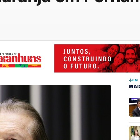
EM 
MAI