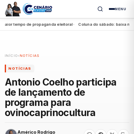
MENU
or tempo de propaganda eleitoral
Coluna do sábado: baixa no Agre
●
INÍCIO
›
NOTÍCIAS
NOTÍCIAS
Antonio Coelho participa
de lançamento de
programa para
ovinocaprinocultura
Américo Rodrigo