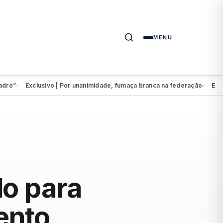
MENU
Exclusivo | Por unanimidade, fumaça branca na federação
Eduardo d
●
●
o para
ento