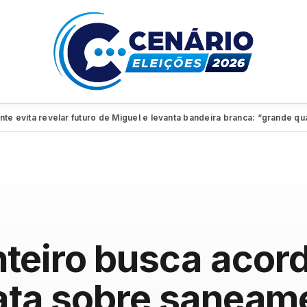
ita revelar futuro de Miguel e levanta bandeira branca: “grande quadro”
teiro busca acord
rata sobre saneam