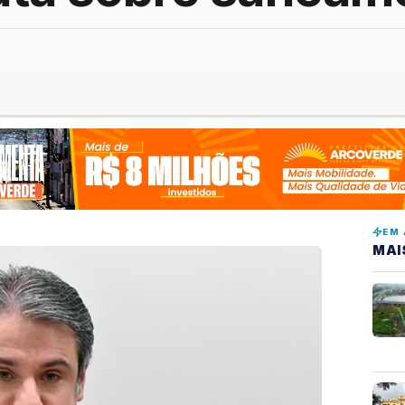
EM 
MAI