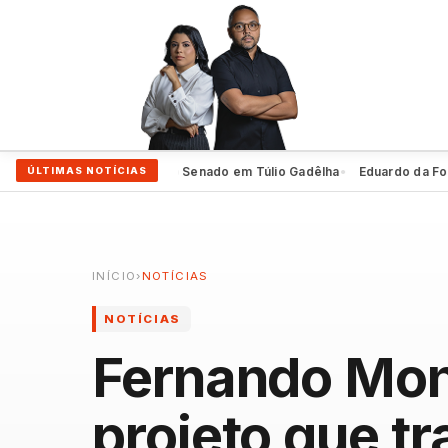
iro oficializa 2º voto ao Senado em Túlio Gadêlha
Eduardo da Fonte ev
ÚLTIMAS NOTÍCIAS
●
INÍCIO
›
NOTÍCIAS
NOTÍCIAS
Fernando Mon
projeto que t