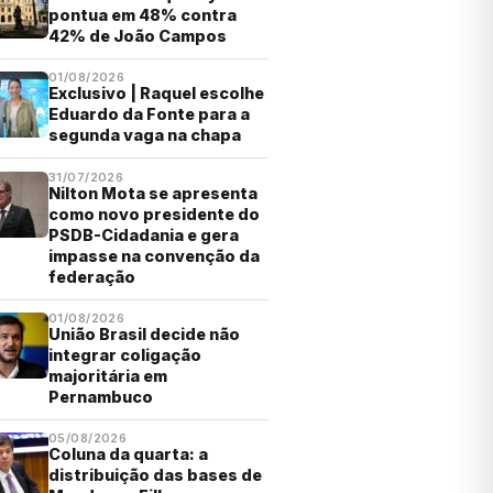
pontua em 48% contra
42% de João Campos
01/08/2026
Exclusivo | Raquel escolhe
Eduardo da Fonte para a
segunda vaga na chapa
31/07/2026
Nilton Mota se apresenta
como novo presidente do
PSDB-Cidadania e gera
impasse na convenção da
federação
01/08/2026
União Brasil decide não
integrar coligação
majoritária em
Pernambuco
05/08/2026
Coluna da quarta: a
distribuição das bases de