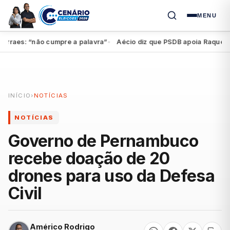
MENU
aes: “não cumpre a palavra”
Aécio diz que PSDB apoia Raquel, mas 
●
INÍCIO
›
NOTÍCIAS
NOTÍCIAS
Governo de Pernambuco
recebe doação de 20
drones para uso da Defesa
Civil
Américo Rodrigo