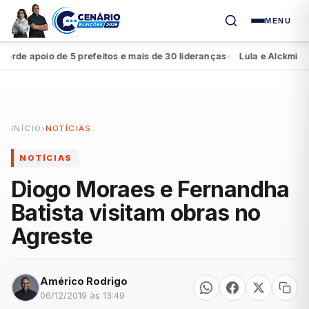
MENU
 apoio de 5 prefeitos e mais de 30 lideranças
Lula e Alckmin apre
●
INÍCIO
›
NOTÍCIAS
NOTÍCIAS
Diogo Moraes e Fernandha
Batista visitam obras no
Agreste
Américo Rodrigo
06/12/2019 às 13:49