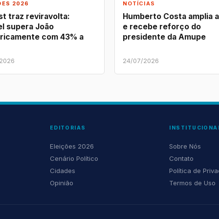
ÕES 2026
NOTÍCIAS
t traz reviravolta:
Humberto Costa amplia 
l supera João
e recebe reforço do
ricamente com 43% a
presidente da Amupe
/2026
24/07/2026
EDITORIAS
INSTITUCIONA
Eleições 2026
Sobre Nós
Cenário Político
Contato
Cidades
Política de Priv
Opinião
Termos de Uso