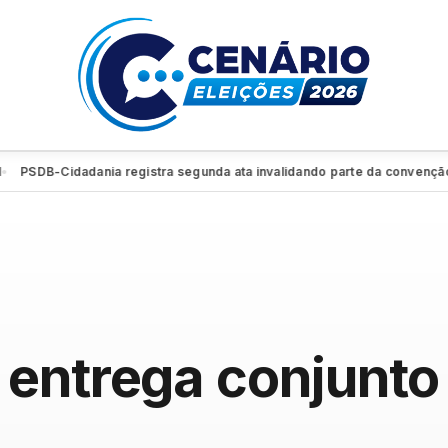
B-Cidadania registra segunda ata invalidando parte da convenção e reti
entrega conjunto 