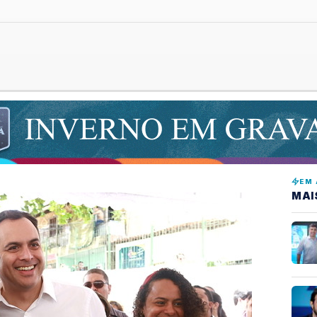
EM 
MAI