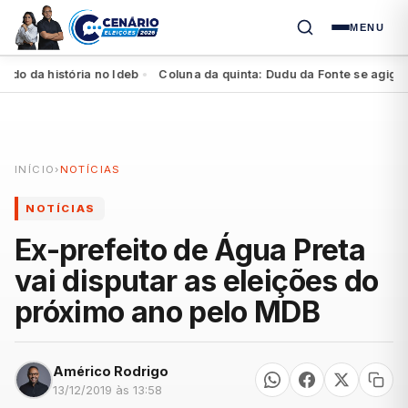
MENU
 da história no Ideb
Coluna da quinta: Dudu da Fonte se agiganta 
●
INÍCIO
›
NOTÍCIAS
NOTÍCIAS
Ex-prefeito de Água Preta
vai disputar as eleições do
próximo ano pelo MDB
Américo Rodrigo
13/12/2019 às 13:58