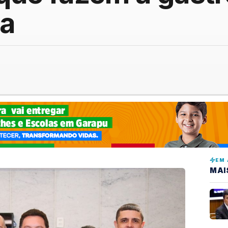
a
EM 
MAI