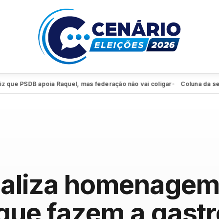
 PSDB apoia Raquel, mas federação não vai coligar
Coluna da sexta: P
●
aliza homenagem
 que fazem a gast