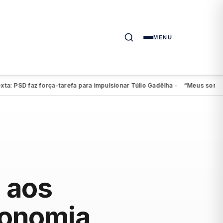
MENU
SD faz força-tarefa para impulsionar Túlio Gadêlha
“Meus sonhos cont
●
 aos
ronomia