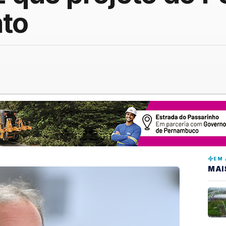
to
EM 
MAI