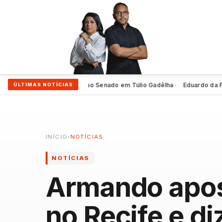
eiro oficializa 2º voto ao Senado em Túlio Gadêlha
Eduardo da Fonte e
ÚLTIMAS NOTÍCIAS
●
INÍCIO
›
NOTÍCIAS
NOTÍCIAS
Armando apos
no Recife e di