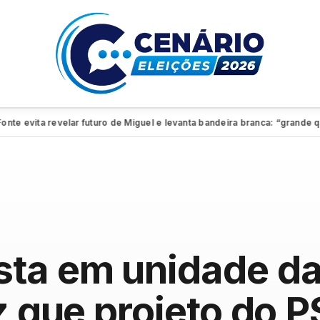
vita revelar futuro de Miguel e levanta bandeira branca: “grande quadr
ta em unidade da
z que projeto do P