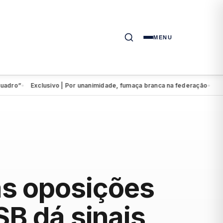
MENU
o”
Exclusivo | Por unanimidade, fumaça branca na federação
Eduardo
●
●
s oposições
SB dá sinais