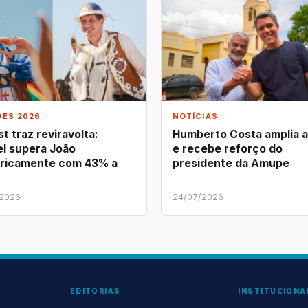
ÕES 2026
NOTÍCIAS
t traz reviravolta:
Humberto Costa amplia 
l supera João
e recebe reforço do
ricamente com 43% a
presidente da Amupe
/2026
24/07/2026
EDITORIAS
INSTITUCIONA