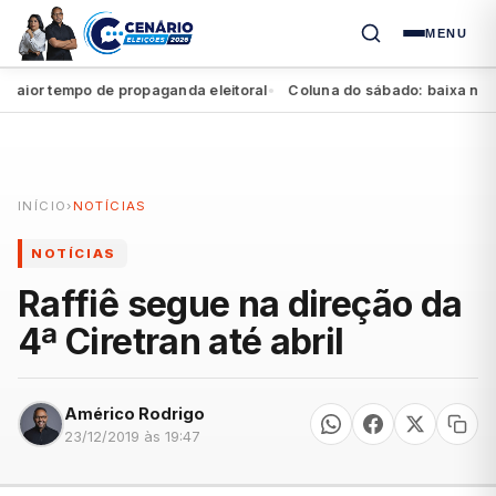
MENU
r tempo de propaganda eleitoral
Coluna do sábado: baixa no Agre
●
INÍCIO
›
NOTÍCIAS
NOTÍCIAS
Raffiê segue na direção da
4ª Ciretran até abril
Américo Rodrigo
23/12/2019 às 19:47