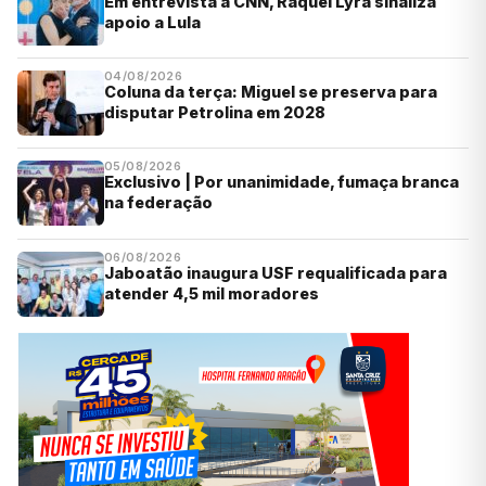
Em entrevista à CNN, Raquel Lyra sinaliza
apoio a Lula
04/08/2026
Coluna da terça: Miguel se preserva para
disputar Petrolina em 2028
05/08/2026
Exclusivo | Por unanimidade, fumaça branca
na federação
06/08/2026
Jaboatão inaugura USF requalificada para
atender 4,5 mil moradores