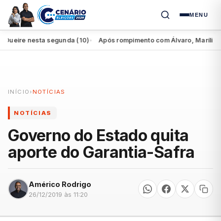
MENU
ire nesta segunda (10)
Após rompimento com Álvaro, Marília perde
●
INÍCIO
›
NOTÍCIAS
NOTÍCIAS
Governo do Estado quita
aporte do Garantia-Safra
Américo Rodrigo
26/12/2019 às 11:20