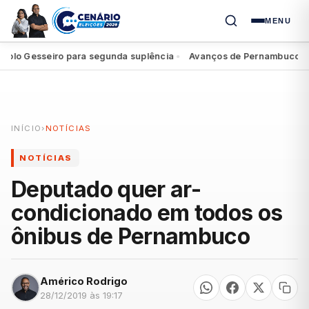
MENU
lo Gesseiro para segunda suplência
Avanços de Pernambuco reper
●
INÍCIO
›
NOTÍCIAS
NOTÍCIAS
Deputado quer ar-
condicionado em todos os
ônibus de Pernambuco
Américo Rodrigo
28/12/2019 às 19:17