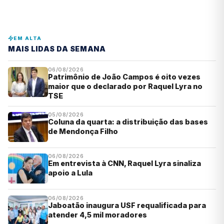
EM ALTA
MAIS LIDAS DA SEMANA
06/08/2026
Patrimônio de João Campos é oito vezes
maior que o declarado por Raquel Lyra no
TSE
05/08/2026
Coluna da quarta: a distribuição das bases
de Mendonça Filho
06/08/2026
Em entrevista à CNN, Raquel Lyra sinaliza
apoio a Lula
06/08/2026
Jaboatão inaugura USF requalificada para
atender 4,5 mil moradores