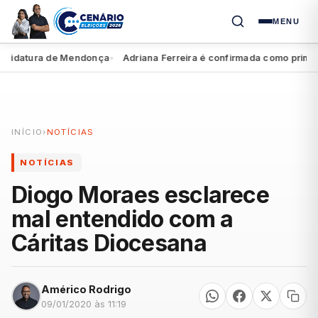
MENU
idatura de Mendonça
Adriana Ferreira é confirmada como primeira 
●
INÍCIO
›
NOTÍCIAS
NOTÍCIAS
Diogo Moraes esclarece
mal entendido com a
Cáritas Diocesana
Américo Rodrigo
09/01/2020 às 11:19