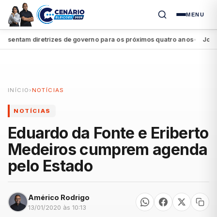
MENU
entam diretrizes de governo para os próximos quatro anos
João Cam
●
INÍCIO
›
NOTÍCIAS
NOTÍCIAS
Eduardo da Fonte e Eriberto
Medeiros cumprem agenda
pelo Estado
Américo Rodrigo
13/01/2020 às 10:13