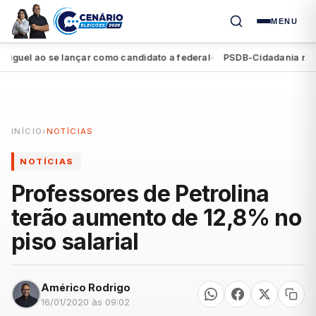
MENU
el ao se lançar como candidato a federal
PSDB-Cidadania registra
●
INÍCIO
›
NOTÍCIAS
NOTÍCIAS
Professores de Petrolina
terão aumento de 12,8% no
piso salarial
Américo Rodrigo
16/01/2020 às 09:02