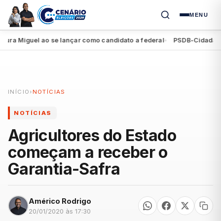
MENU
 Miguel ao se lançar como candidato a federal
PSDB-Cidadania reg
●
INÍCIO
›
NOTÍCIAS
NOTÍCIAS
Agricultores do Estado
começam a receber o
Garantia-Safra
Américo Rodrigo
20/01/2020 às 17:30