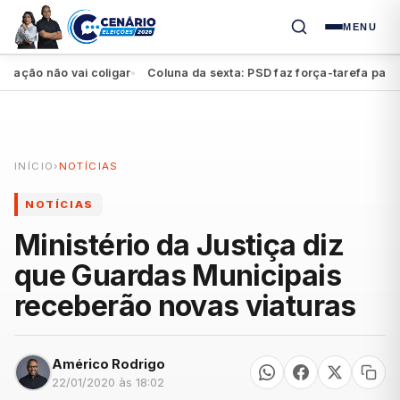
MENU
ão não vai coligar
Coluna da sexta: PSD faz força-tarefa para imp
●
INÍCIO
›
NOTÍCIAS
NOTÍCIAS
Ministério da Justiça diz
que Guardas Municipais
receberão novas viaturas
Américo Rodrigo
22/01/2020 às 18:02