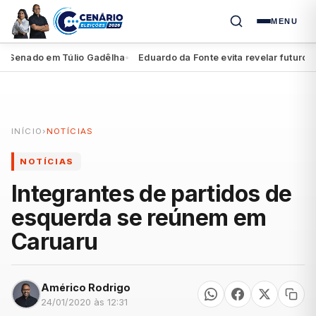
MENU
Senado em Túlio Gadêlha
Eduardo da Fonte evita revelar futuro de M
●
INÍCIO
›
NOTÍCIAS
NOTÍCIAS
Integrantes de partidos de
esquerda se reúnem em
Caruaru
Américo Rodrigo
24/01/2020 às 12:31