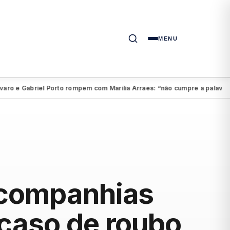
MENU
e Gabriel Porto rompem com Marília Arraes: “não cumpre a palavra”
A
●
e companhias
 caso de roubo