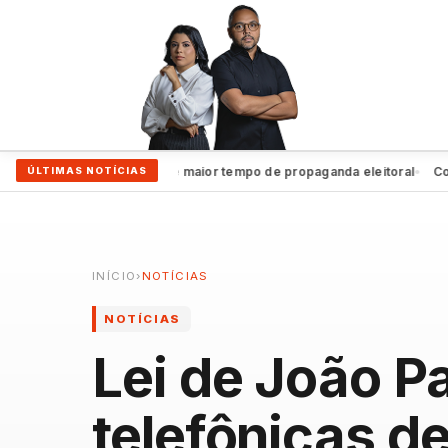
João Campos garante maior tempo de propaganda eleitoral
Coluna 
ÚLTIMAS NOTÍCIAS
●
INÍCIO
›
NOTÍCIAS
NOTÍCIAS
Lei de João P
telefônicas d