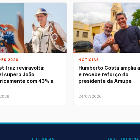
ÕES 2026
NOTÍCIAS
t traz reviravolta:
Humberto Costa amplia 
l supera João
e recebe reforço do
ricamente com 43% a
presidente da Amupe
/2026
24/07/2026
EDITORIAS
INSTITUCIONA