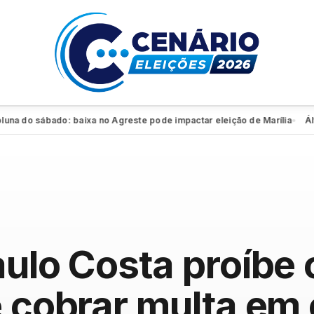
do sábado: baixa no Agreste pode impactar eleição de Marília
Álvaro 
●
aulo Costa proíb
e cobrar multa em