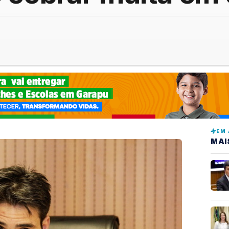
EM 
MAI