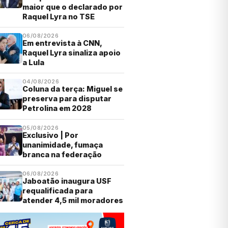
maior que o declarado por
Raquel Lyra no TSE
06/08/2026
Em entrevista à CNN,
Raquel Lyra sinaliza apoio
a Lula
04/08/2026
Coluna da terça: Miguel se
preserva para disputar
Petrolina em 2028
05/08/2026
Exclusivo | Por
unanimidade, fumaça
branca na federação
06/08/2026
Jaboatão inaugura USF
requalificada para
atender 4,5 mil moradores