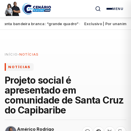
MENU
nta bandeira branca: “grande quadro”
Exclusivo | Por unanimidade
●
INÍCIO
›
NOTÍCIAS
NOTÍCIAS
Projeto social é
apresentado em
comunidade de Santa Cruz
do Capibaribe
Américo Rodrigo