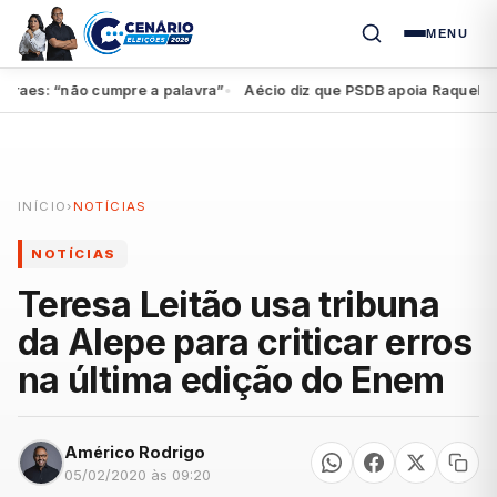
MENU
es: “não cumpre a palavra”
Aécio diz que PSDB apoia Raquel, mas f
●
INÍCIO
›
NOTÍCIAS
NOTÍCIAS
Teresa Leitão usa tribuna
da Alepe para criticar erros
na última edição do Enem
Américo Rodrigo
05/02/2020 às 09:20