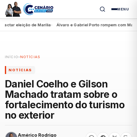
MENU
tar eleição de Marília
Álvaro e Gabriel Porto rompem com Marília 
●
INÍCIO
›
NOTÍCIAS
NOTÍCIAS
Daniel Coelho e Gilson
Machado tratam sobre o
fortalecimento do turismo
no exterior
Américo Rodrigo