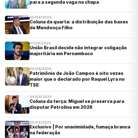
para a segunda vaga na chapa
05/08/2026
Coluna da quarta: a distribuição das bases
de Mendonça Filho
01/08/2026
União Brasil decide não integrar coligação
majoritária em Pernambuco
06/08/2026
Patrimônio de João Campos é oito vezes
maior que o declarado por Raquel Lyra no
TSE
04/08/2026
Coluna da terça: Miguel se preserva para
disputar Petrolina em 2028
05/08/2026
Exclusivo | Por unanimidade, fumaça branca
na federação