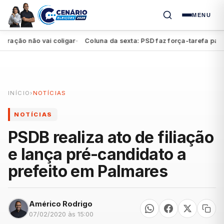
MENU
ão não vai coligar
Coluna da sexta: PSD faz força-tarefa para imp
●
INÍCIO
›
NOTÍCIAS
NOTÍCIAS
PSDB realiza ato de filiação
e lança pré-candidato a
prefeito em Palmares
Américo Rodrigo
07/02/2020 às 15:00