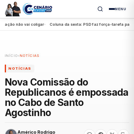
MENU
ção não vai coligar
Coluna da sexta: PSD faz força-tarefa para im
●
INÍCIO
›
NOTÍCIAS
NOTÍCIAS
Nova Comissão do
Republicanos é empossada
no Cabo de Santo
Agostinho
Américo Rodrigo