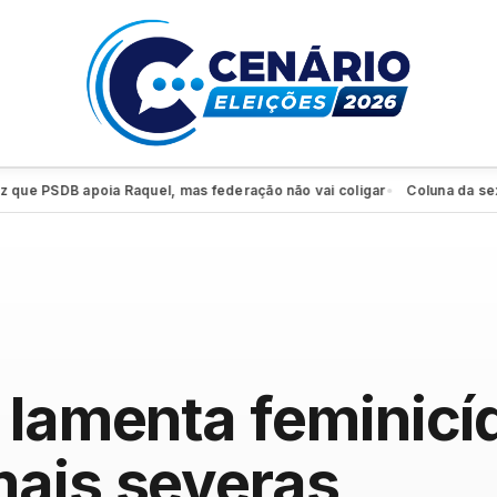
PSDB apoia Raquel, mas federação não vai coligar
Coluna da sexta: PS
●
 lamenta feminicíd
mais severas