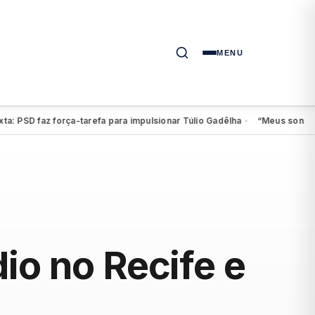
MENU
D faz força-tarefa para impulsionar Túlio Gadêlha
“Meus sonhos conti
●
io no Recife e