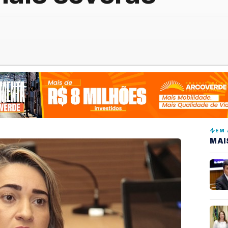
EM 
MAI