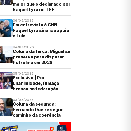
maior que o declarado por
Raquel Lyra no TSE
06/08/2026
Em entrevista à CNN,
Raquel Lyra sinaliza apoio
a Lula
04/08/2026
Coluna da terça: Miguel se
preserva para disputar
Petrolina em 2028
05/08/2026
Exclusivo | Por
unanimidade, fumaça
branca na federação
03/08/2026
Coluna da segunda:
Fernando Dueire segue
caminho da coerência