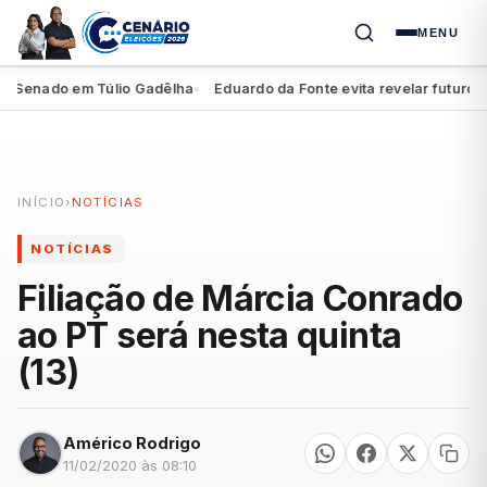
MENU
 Senado em Túlio Gadêlha
Eduardo da Fonte evita revelar futuro de 
●
INÍCIO
›
NOTÍCIAS
NOTÍCIAS
Filiação de Márcia Conrado
ao PT será nesta quinta
(13)
Américo Rodrigo
11/02/2020 às 08:10