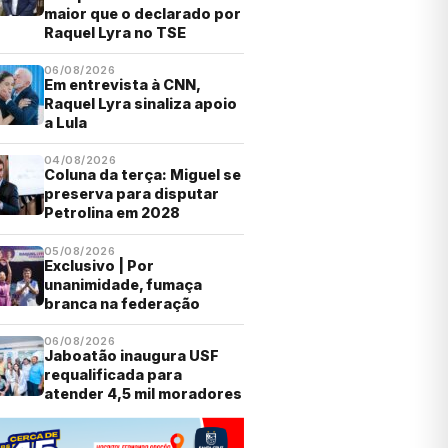
maior que o declarado por
Raquel Lyra no TSE
06/08/2026
Em entrevista à CNN,
Raquel Lyra sinaliza apoio
a Lula
04/08/2026
Coluna da terça: Miguel se
preserva para disputar
Petrolina em 2028
05/08/2026
Exclusivo | Por
unanimidade, fumaça
branca na federação
06/08/2026
Jaboatão inaugura USF
requalificada para
atender 4,5 mil moradores