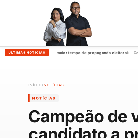
João Campos garante maior tempo de propaganda eleitoral
Coluna 
ÚLTIMAS NOTÍCIAS
●
INÍCIO
›
NOTÍCIAS
NOTÍCIAS
Campeão de vo
candidato a p