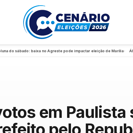
do sábado: baixa no Agreste pode impactar eleição de Marília
Álvaro 
●
tos em Paulista 
refeito pelo Repu