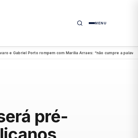
MENU
e Gabriel Porto rompem com Marília Arraes: “não cumpre a palavra”
Aé
●
será pré-
blicanos