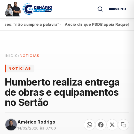
MENU
es: “não cumpre a palavra”
Aécio diz que PSDB apoia Raquel, mas f
●
INÍCIO
›
NOTÍCIAS
NOTÍCIAS
Humberto realiza entrega
de obras e equipamentos
no Sertão
Américo Rodrigo
14/02/2020 às 07:00