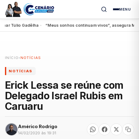
MENU
r Túlio Gadêlha
“Meus sonhos continuam vivos”, assegura Miguel a
●
INÍCIO
›
NOTÍCIAS
NOTÍCIAS
Erick Lessa se reúne com
Delegado Israel Rubis em
Caruaru
Américo Rodrigo
14/02/2020 às 19:31