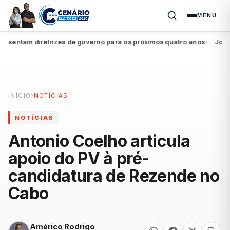
MENU
entam diretrizes de governo para os próximos quatro anos
João Cam
●
INÍCIO
›
NOTÍCIAS
NOTÍCIAS
Antonio Coelho articula
apoio do PV à pré-
candidatura de Rezende no
Cabo
Américo Rodrigo