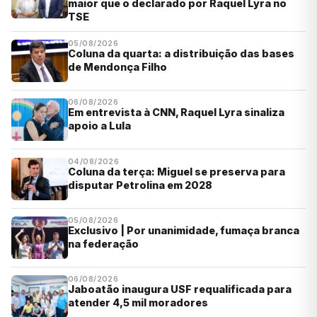
maior que o declarado por Raquel Lyra no
TSE
05/08/2026
Coluna da quarta: a distribuição das bases
de Mendonça Filho
06/08/2026
Em entrevista à CNN, Raquel Lyra sinaliza
apoio a Lula
04/08/2026
Coluna da terça: Miguel se preserva para
disputar Petrolina em 2028
05/08/2026
Exclusivo | Por unanimidade, fumaça branca
na federação
06/08/2026
Jaboatão inaugura USF requalificada para
atender 4,5 mil moradores