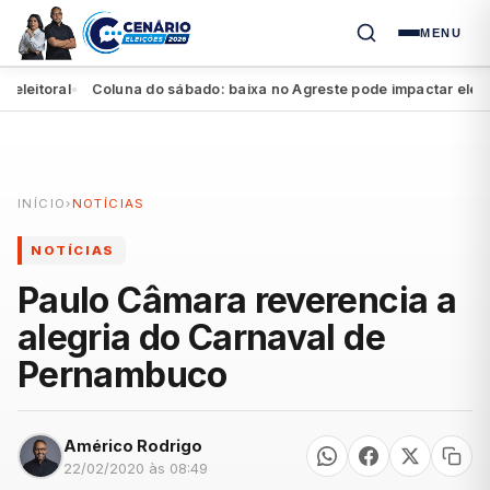
MENU
itoral
Coluna do sábado: baixa no Agreste pode impactar eleição d
●
INÍCIO
›
NOTÍCIAS
NOTÍCIAS
Paulo Câmara reverencia a
alegria do Carnaval de
Pernambuco
Américo Rodrigo
22/02/2020 às 08:49